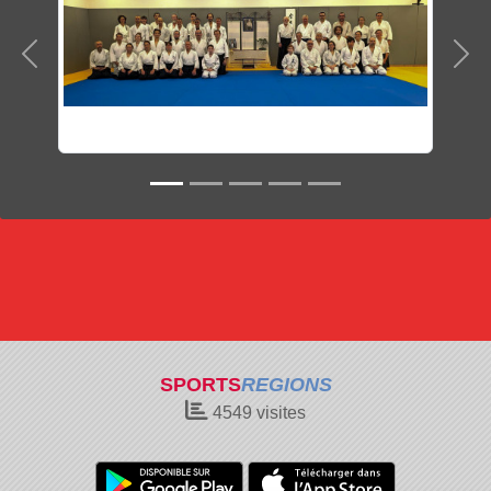
Précedent
Sui
SPORTS
REGIONS
4549
visites